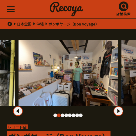
店舗検索
日本全国
沖縄
ボンボヤージ（Bon Voyage）
レコード店