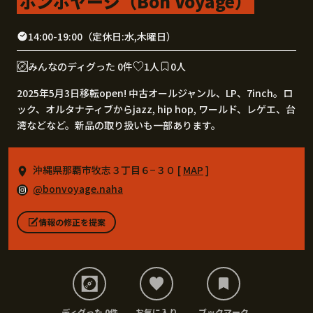
ボンボヤージ（Bon Voyage）
14:00-19:00（定休日:水,木曜日）
みんなのディグった 0件
1人
0人
2025年5月3日移転open! 中古オールジャンル、LP、7inch。ロ
ック、オルタナティブからjazz, hip hop, ワールド、レゲエ、台
湾などなど。新品の取り扱いも一部あります。
沖縄県那覇市牧志３丁目６−３０ [
MAP
]
@bonvoyage.naha
情報の修正を提案
ディグった 0件
お気に入り
ブックマーク