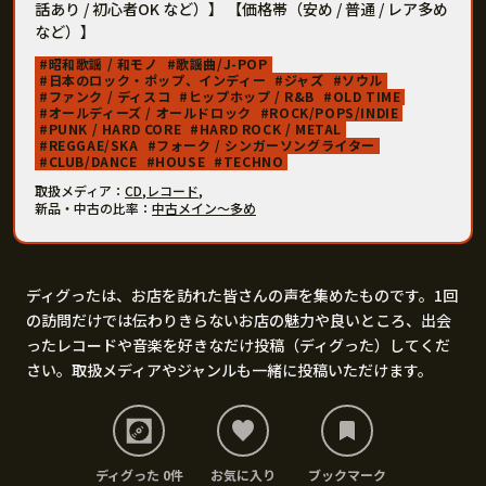
話あり / 初心者OK など）】 【価格帯（安め / 普通 / レア多め
など）】
昭和歌謡 / 和モノ
歌謡曲/J-POP
日本のロック・ポップ、インディー
ジャズ
ソウル
ファンク / ディスコ
ヒップホップ / R&B
OLD TIME
オールディーズ / オールドロック
ROCK/POPS/INDIE
PUNK / HARD CORE
HARD ROCK / METAL
REGGAE/SKA
フォーク / シンガーソングライター
CLUB/DANCE
HOUSE
TECHNO
取扱メディア
CD
,
レコード
,
新品・中古の比率
中古メイン〜多め
ディグったは、お店を訪れた皆さんの声を集めたものです。1回
の訪問だけでは伝わりきらないお店の魅力や良いところ、出会
ったレコードや音楽を好きなだけ投稿（ディグった）してくだ
さい。取扱メディアやジャンルも一緒に投稿いただけます。
ディグった 0件
お気に入り
ブックマーク