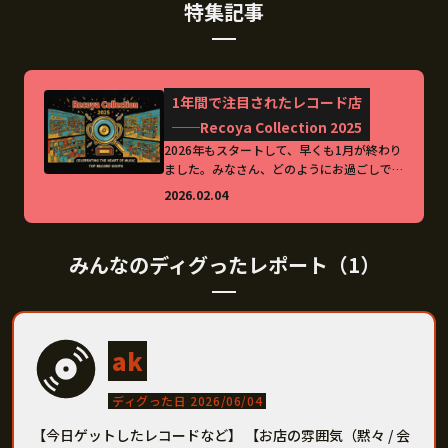
特集記事
1年間で注目されたレコード店
──Recoya Collection 2025
2026年もスタートして、早くも1月が終わり
ました。みなさん、どのようにお過ごしでし
ょうか。Recoyaはサービス開始から11年目
2026.02.04
に突入、全国のレコード店掲載数は900店舗
を突破しています。Recoyaでは、アクセス
数、 […]
みんなのディグったレポート（1）
ak
ディグった日 2026/06/04
【今日ゲットしたレコードなど】 【お店の雰囲気（黙々 / 会