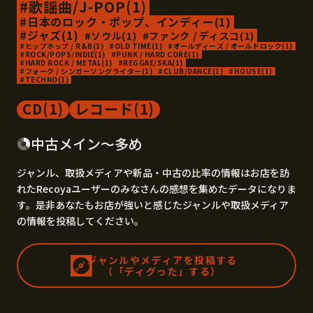
歌謡曲/J-POP(1)
日本のロック・ポップ、インディー(1)
ジャズ(1)
ソウル(1)
ファンク / ディスコ(1)
ヒップホップ / R&B(1)
OLD TIME(1)
オールディーズ / オールドロック(1)
ROCK/POPS/INDIE(1)
PUNK / HARD CORE(1)
HARD ROCK / METAL(1)
REGGAE/SKA(1)
フォーク / シンガーソングライター(1)
CLUB/DANCE(1)
HOUSE(1)
TECHNO(1)
CD(1)
レコード(1)
中古メイン〜多め
ジャンル、取扱メディアや新品・中古の比率の情報はお店を訪
れたRecoyaユーザーのみなさんの感想を集めたデータになりま
す。是非あなたもお店が強いと感じたジャンルや取扱メディア
の情報を投稿してください。
ジャンルやメディアを投稿する
（「ディグった」する）