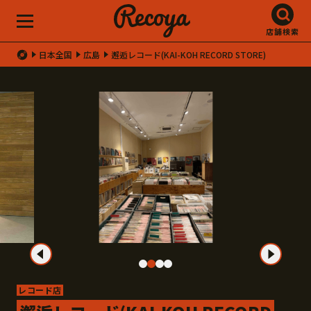
店舗検索
日本全国
広島
邂逅レコード(KAI-KOH RECORD STORE)
レコード店